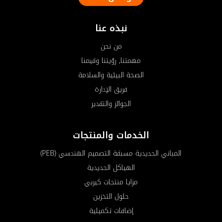
نبذه عنا
من نحن
مهمتنا, روْيتنا وقيمنا
الصحة البيئية والسلامة
فريق الإدارة
الجواىْز والتقدير
الخدمات والمنتجات
المباني الحديدية مسبقة التصميم الهندسي (PEB)
الهياكل الحديدية
مزايا منتجات كيربي
حلول التخزين
إضافات تكميلية