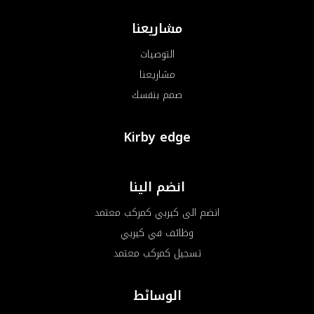
مشاريعنا
التوصيات
مشاريعنا
صمم بنفسك
Kirby edge
انضم الينا
انضم الى كيربي كمركب معتمد
وظائف في كيربي
تسجيل كمركب معتمد
الوساىْط