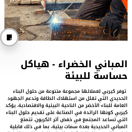
المباني الخضراء - هياكل
حساسة للبيئة
توفر كيربي لعملائها مجموعة متنوعة من حلول البناء
الحديدي التي تقلل من استهلاك الطاقة وتدعم الجهود
العامة للبناء الأخضر من الناحية البيئية والاقتصادية. يؤكد
كيربي كونها الرائدة في الصناعة على تقديم حلول البناء
التي تساعد المجتمع في خفض أثر الكربون. تتمتع
المباني الحديدية بعدة سمات بيئية، بما في ذلك قابلية